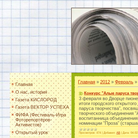
Главная
»
2012
»
Февраль
»
Главная
О нас, история
Конкурс "Алые паруса тво
3 февраля во Дворце пион
Газета КИСЛОРОД
итоги городского открытого
Газета ВЕКТОР УСПЕХА
паруса творчества", посвя
творческого объединения "
ФИФА (Фестиваль-Игра
воспитанница объединения 
Фоторепортёров-
номинации "Проза" (старша
Активистов)
Открытый урок
Просмотров:
474
|
Добавил:
AB
|
Дата:
04.02