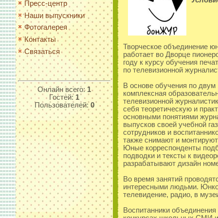
Услови
Пресс-центр
Наши выпускники
Фотогалерея
Контакты
Творческое объединение ю
Связаться
работает во Дворце пионеро
году к курсу обучения печ
по телевизионной журналис
В основе обучения по двум
Онлайн всего:
1
комплексная образовательн
Гостей:
1
телевизионной журналистик
Пользователей:
0
себя теоретическую и практ
основными понятиями журна
выпусков своей учебной га
сотрудников и воспитанник
также снимают и монтируют
Юные корреспонденты подби
подводки и тексты к видео
разрабатывают дизайн номе
Во время занятий проводят
интересными людьми. Юнко
телевидение, радио, в музе
Воспитанники объединения 