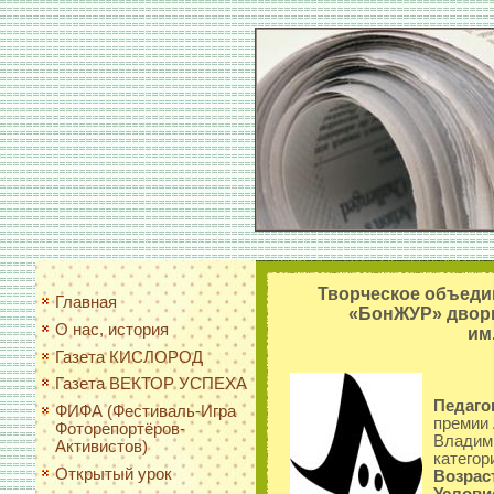
Творческое объеди
Главная
«БонЖУР» дворц
О нас, история
им
Газета КИСЛОРОД
Газета ВЕКТОР УСПЕХА
Педаго
ФИФА (Фестиваль-Игра
премии 
Фоторепортёров-
Владими
Активистов)
категор
Открытый урок
Возрас