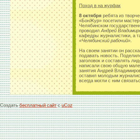
Поход в на журфак
8 октября
ребята из творч
«БонЖур» посетили мастер-
Челябинском государственн
проводил
Андрей Владимир
кафедры журналистики, а т
«Челябинский рабочий»
.
На своем занятии он расска
подавать новость. Поделил
заголовок и составлять лид
написали свою общую мале
занятия Андрей Владимиров
оставил молодым журналист
всегда могли с ним связать
Создать
бесплатный сайт
с
uCoz