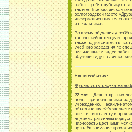
конкурсах школьных СМИ и 
работы ребят публикуются к
так и во Всероссийской газ
волгоградской газете «Дру
информационных телепанел
и школьников.
Во время обучения у ребён
творческий потенциал, проя
также подготовиться к пос
учебного заведения по спе
письменные и видео работы
обучения идут в личное «п
Наши события:
Журналисты рисуют на асф
22 мая
– День открытых две
цель - привлечь внимание 
учреждению. Накануне этог
объединения «Журналистик
внести свою лепту в продв
административным корпусо
нарисовать цветными мелка
привлёк внимание прохожи