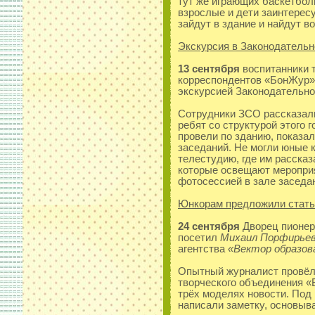
тут же играющих баскетбол
взрослые и дети заинтересу
зайдут в здание и найдут в
Экскурсия в Законодательн
13 сентября
воспитанники 
корреспондентов «БонЖур»
экскурсией Законодательно
Сотрудники ЗСО рассказал
ребят со структурой этого 
провели по зданию, показал
заседаний. Не могли юные 
телестудию, где им рассказ
которые освещают меропри
фотосессией в зале заседа
Юнкорам предложили стать
24 сентября
Дворец пионеро
посетил
Михаил Порфирье
агентства
«Вектор образов
Опытный журналист провёл
творческого объединения «
трёх моделях новости. Под
написали заметку, основыва