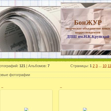
БонЖУР
творческое объединение юных
корреспондентов
ДПШ им.Н.К.Крупской
отографий:
121
| Альбомов:
7
Страницы
:
1
2
3
...
10
1
овые фотографии
_
_
20.04.2013
20.04.2013