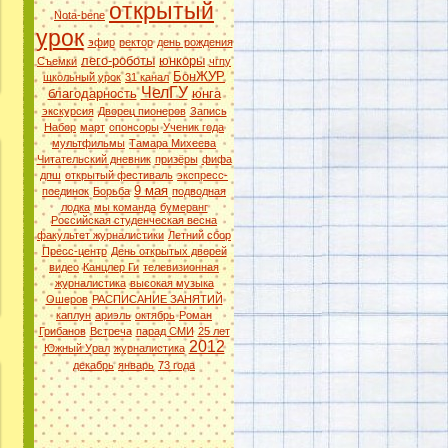
открытый
Nota-bene
урок
эфир
ректор
день рождения
лего-роботы
юнкоры
Съемки
чгпу
БонЖУР
школьный урок
31 канал
ЧелГУ
благодарность
юнга
экскурсия
Дворец пионеров
Запись
Набор
март
спонсоры
Ученик года
мультфильмы
Тамара Михеева
Читательский дневник
призёры
фифа
дпш
открытый фестиваль
экспресс-
9 мая
поединок
Борьба
подводная
лодка
мы команда
бумеранг
Российская студенческая весна
факультет журналистики
Летний сбор
Пресс-центр
День открытых дверей
видео
Канцлер Ги
телевизионная
журналистика
высокая музыка
Ошеров
РАСПИСАНИЕ ЗАНЯТИЙ
каплун
ариэль
октябрь
Роман
Грибанов
Встреча
парад СМИ
25 лет
2012
Южный Урал
журналистика
декабрь
январь
73 года